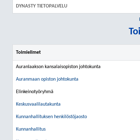
DYNASTY TIETOPALVELU
To
Toimielimet
Auranlaakson kansalaisopiston johtokunta
Auranmaan opiston johtokunta
Elinkeinotyöryhmä
Keskusvaalilautakunta
Kunnanhallituksen henkilöstöjaosto
Kunnanhallitus