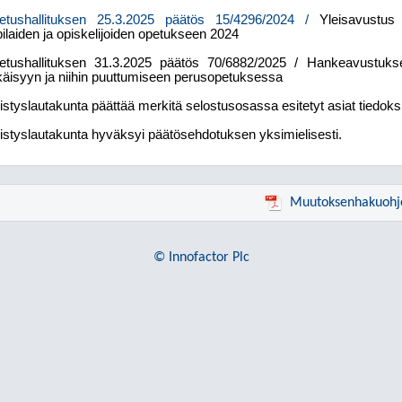
etushallituksen 25.3.2025 päätös 15/4296/2024 /
Yleisavustus
ilaiden ja opiskelijoiden opetukseen 2024
etushallituksen 31.3.2025 päätös 70/6882/2025 / Hankeavustukse
äisyyn ja niihin puuttumiseen perusopetuksessa
istyslautakunta päättää merkitä selostusosassa esitetyt asiat tiedoksi
istyslautakunta hyväksyi päätösehdotuksen yksimielisesti.
Muutoksenhakuohj
© Innofactor Plc