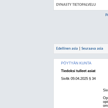
DYNASTY TIETOPALVELU
P
Edellinen asia
|
Seuraava asia
PÖYTYÄN KUNTA
Tiedoksi tulleet asiat
Sivltk
09.04.2025
§ 34
Siv
Op
op
om