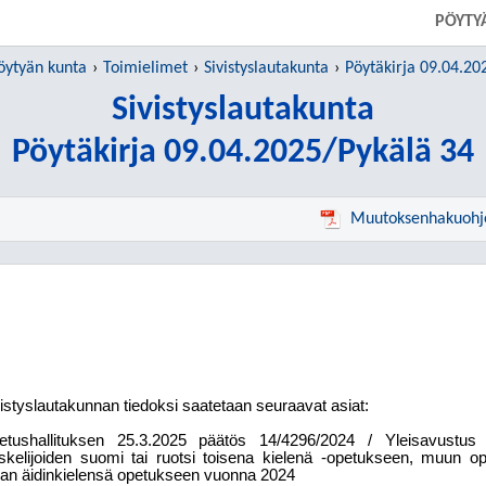
PÖYTY
öytyän kunta
Toimielimet
Sivistyslautakunta
Pöytäkirja 09.04.20
Sivistyslautakunta
Pöytäkirja 09.04.2025/Pykälä 34
Muutoksenhakuohj
istyslautakunnan tiedoksi saatetaan seuraavat asiat:
etushallituksen 25.3.2025 päätös 14/4296/2024 / Yleisavustus v
iskelijoiden suomi tai ruotsi toisena kielenä -opetukseen, muun 
an äidinkielensä opetukseen vuonna 2024