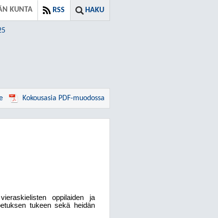
ÄN KUNTA
RSS
HAKU
25
e
Kokousasia PDF-muodossa
ieraskielisten oppilaiden ja
opetuksen tukeen sekä heidän