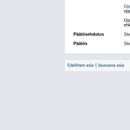
Op
opp
Op
ehk
Päätösehdotus
Siv
Päätös
Siv
Edellinen asia
|
Seuraava asia