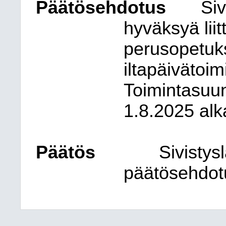
Päätösehdotus
Siv
hyväksyä lii
perusopetuk
iltapäivätoi
Toimintasuu
1.8.2025 alk
Päätös
Sivistys
päätösehdotu