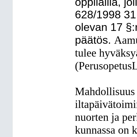
oppilailla, j
628/1998 31
olevan 17 §:
päätös.
Aamu-
tulee hyväksy
(PerusopetusL
Mahdollisuus
iltapäivätoimi
nuorten ja pe
kunnassa on ka