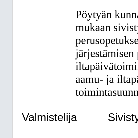
Pöytyän kunna
mukaan sivist
perusopetukse
järjestämisen 
iltapäivätoimi
aamu- ja ilta
toimintasuunn
Valmistelija
Sivist