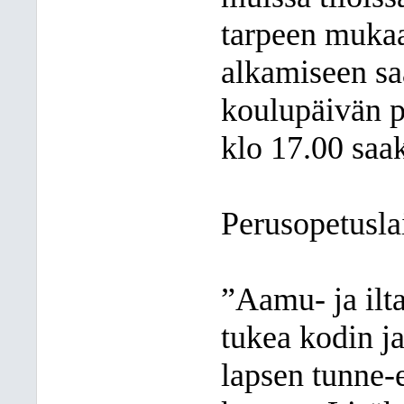
tarpeen mukaa
alkamiseen sa
koulupäivän p
klo 17.00 saa
Perusopetusla
”Aamu- ja ilt
tukea kodin j
lapsen tunne-e