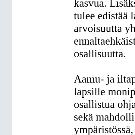
kasvua. Lisäk
tulee edistää 
arvoisuutta y
ennaltaehkäist
osallisuutta.
Aamu- ja iltap
lapsille moni
osallistua ohj
sekä mahdollis
ympäristössä,