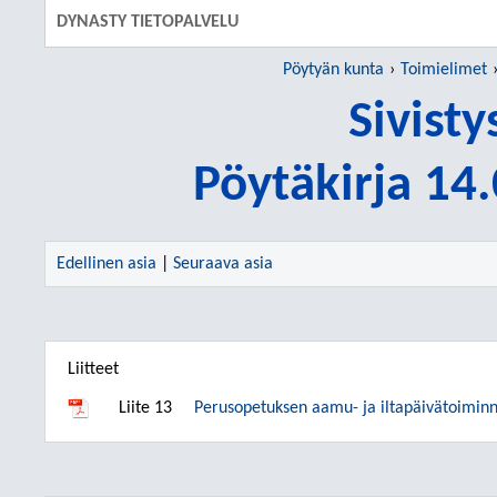
DYNASTY TIETOPALVELU
Pöytyän kunta
Toimielimet
Sivist
Pöytäkirja 14
Edellinen asia
|
Seuraava asia
Liitteet
Liite 13
Perusopetuksen aamu- ja iltapäivätoimin