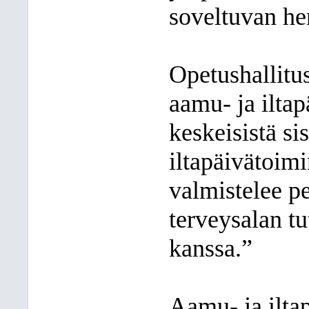
soveltuvan he
Opetushallitus
aamu- ja iltap
keskeisistä si
iltapäivätoimi
valmistelee pe
terveysalan t
kanssa.”
Aamu- ja ilta