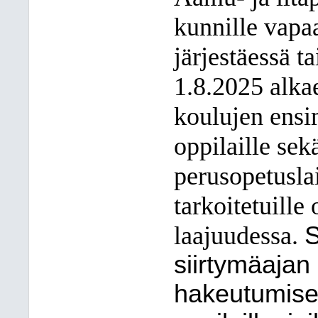
kunnille vapa
järjestäessä t
1.8.2025 alka
koulujen ensi
oppilaille se
perusopetuslai
tarkoitetuille
laajuudessa.
S
siirtymäajan
hakeutumise