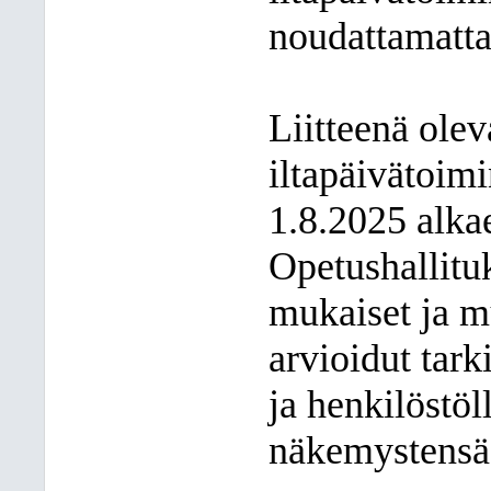
noudattamatta 
Liitteenä ole
iltapäivätoim
1.8.2025 alka
Opetushallit
mukaiset ja m
arvioidut tarki
ja henkilöstöl
näkemystensä 