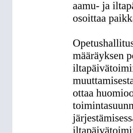
aamu- ja iltap
osoittaa paikk
Opetushallitu
määräyksen p
iltapäivätoim
muuttamisesta
ottaa huomioo
toimintasuunn
järjestämises
iltapäivätoimi