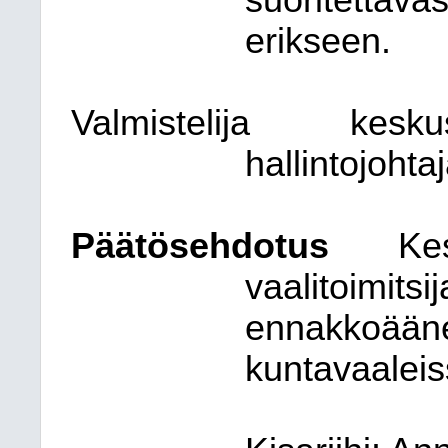
suoritettava
erikseen.
Valmistelija
keskus
hallintojohta
Päätösehdotus
Ke
vaalitoimitsij
ennakkoäänes
kuntavaaleis