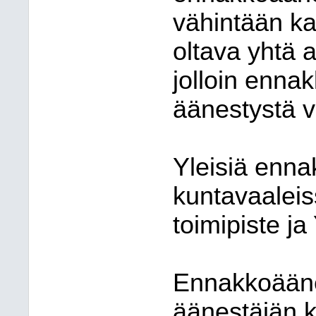
vähintään ka
oltava yhtä 
jolloin enna
äänestystä v
Yleisiä enna
kuntavaaleis
toimipiste j
Ennakkoääne
äänestäjän k