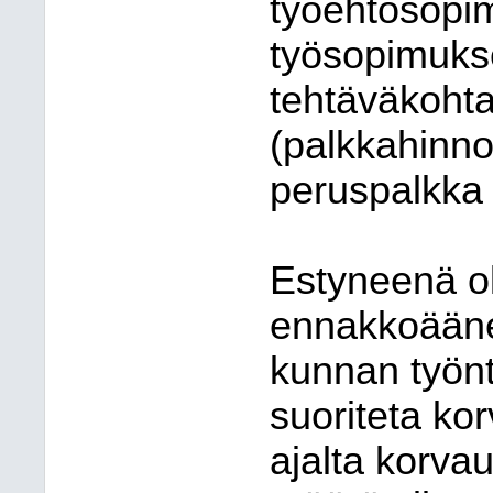
työehtosopi
työsopimukse
tehtäväkohta
(palkkahinno
peruspalkka
Estyneenä ole
ennakkoäänes
kunnan työntek
suoriteta kor
ajalta korvau