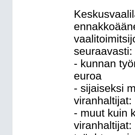
Keskusvaalil
ennakkoääne
vaalitoimitsij
seuraavasti:
- kunnan työn
euroa
- sijaiseksi 
viranhaltijat
- muut kuin 
viranhaltijat