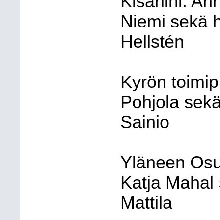
Kisariihi: A
Niemi sekä h
Hellstén
Kyrön toimipi
Pohjola sekä
Sainio
Yläneen Osu
Katja Mahal
Mattila