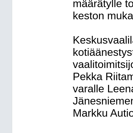
määrätylle t
keston muka
Keskusvaali
kotiäänestys
vaalitoimitsi
Pekka Riita
varalle Leen
Jänesniemen,
Markku Autio