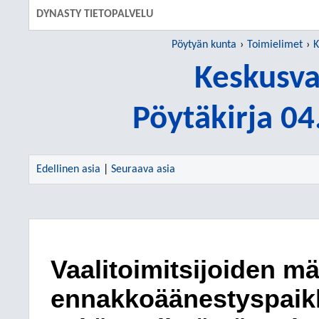
DYNASTY TIETOPALVELU
Pöytyän kunta
Toimielimet
K
Keskusva
Pöytäkirja 0
Edellinen asia
|
Seuraava asia
Vaalitoimitsijoiden m
ennakkoäänestyspaikk