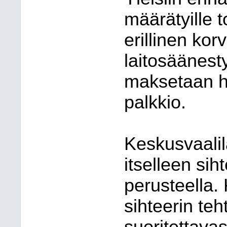
määrätyille t
erillinen kor
laitosäänest
maksetaan h
palkkio.
Keskusvaalil
itselleen sih
perusteella.
sihteerin te