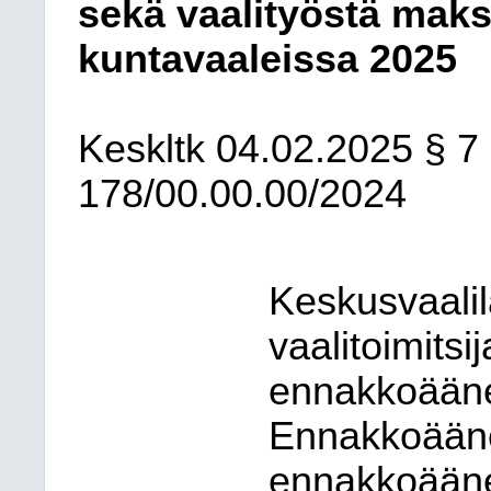
sekä vaalityöstä maks
kuntavaaleissa 2025
Keskltk
04.02.2025
§ 7
178/00.00.00/2024
Keskusvaalil
vaalitoimitsij
ennakkoääne
Ennakkoääne
ennakkoääne