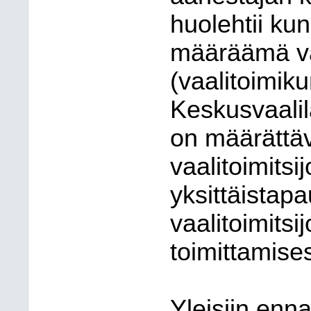
huolehtii ku
määräämä vaa
(vaalitoimik
Keskusvaali
on määrättä
vaalitoimitsi
yksittäistap
vaalitoimitsi
toimittamise
Yleisiin enn