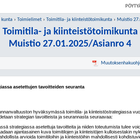
PÖYTY
 kunta
Toimielimet
Toimitila- ja kiinteistötoimikunta
Muistio 27
Toimitila- ja kiinteistötoimikunta
Muistio 27.01.2025/Asianro 4
Muutoksenhakuohj
egiassa asetettujen tavoitteiden seuranta
nnanvaltuuston hyväksymässä toimitila- ja kiinteistöstrategiassa vuos
detaan strategian tavoitteista ja seurannasta seuraavaa:
ssä strategiassa asetettuja tavoitteita ja niiden toteutumista tulee vo
adaan ajantasainen kuva toimitilojen ja kiinteistöjen kulloisestakin ny
hdollista arvioida toimitiloihin ja kiinteistöihin mahdollisesti kohdistuv