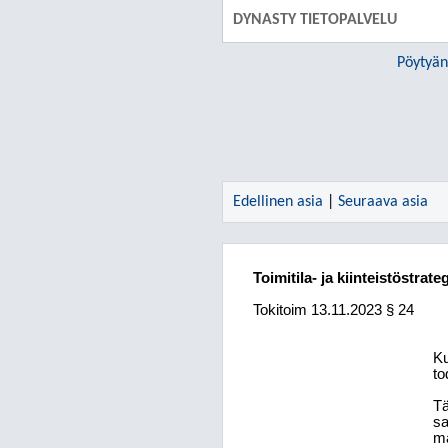
DYNASTY TIETOPALVELU
Pöytyän
Edellinen asia
|
Seuraava asia
Toimitila- ja kiinteistöstrat
Tokitoim 13.11.2023 § 24
Ku
to
Tä
sa
ma