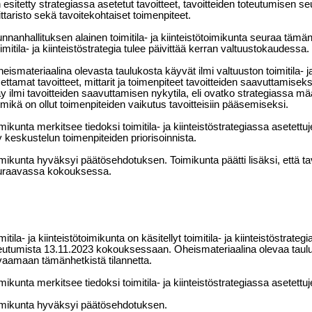
 esitetty strategiassa asetetut tavoitteet, tavoitteiden toteutumisen s
ttaristo sekä tavoitekohtaiset toimenpiteet.
nnanhallituksen alainen toimitila- ja kiinteistötoimikunta seuraa tämän
imitila- ja kiinteistöstrategia tulee päivittää kerran valtuustokaudessa.
eismateriaalina olevasta taulukosta käyvät ilmi valtuuston toimitila- ja
ettamat tavoitteet, mittarit ja toimenpiteet tavoitteiden saavuttamise
y ilmi tavoitteiden saavuttamisen nykytila, eli ovatko strategiassa mä
 mikä on ollut toimenpiteiden vaikutus tavoitteisiin pääsemiseksi.
mikunta merkitsee tiedoksi toimitila- ja kiinteistöstrategiassa asetettu
 keskustelun toimenpiteiden priorisoinnista.
mikunta hyväksyi päätösehdotuksen. Toimikunta päätti lisäksi, että t
uraavassa kokouksessa.
mitila- ja kiinteistötoimikunta on käsitellyt toimitila- ja kiinteistöstrate
eutumista 13.11.2023 kokouksessaan. Oheismateriaalina olevaa taulu
aamaan tämänhetkistä tilannetta.
mikunta merkitsee tiedoksi toimitila- ja kiinteistöstrategiassa asetettu
mikunta hyväksyi päätösehdotuksen.