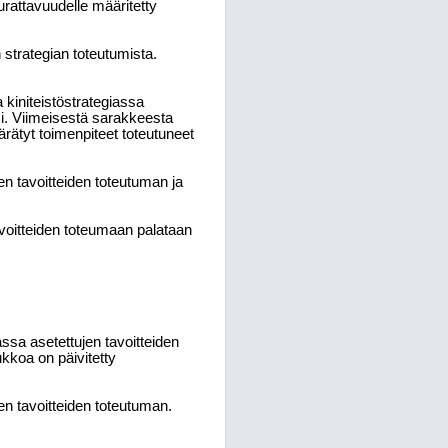
eurattavuudelle määritetty
 strategian toteutumista.
 kiniteistöstrategiassa
ksi. Viimeisestä sarakkeesta
ärätyt toimenpiteet toteutuneet
jen tavoitteiden toteutuman ja
avoitteiden toteumaan palataan
giassa asetettujen tavoitteiden
kkoa on päivitetty
jen tavoitteiden toteutuman.