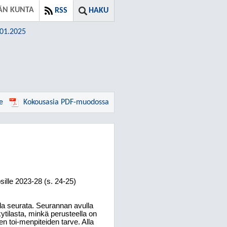
ÄN KUNTA
RSS
HAKU
.01.2025
e
Kokousasia PDF-muodossa
ille 2023-28 (s. 24-25)
ida seurata. Seurannan avulla
kytilasta, minkä perusteella on
ien toi-menpiteiden tarve. Alla