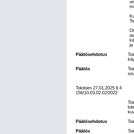
on
mi
Ku
To
Oh
as
kä
ja
Päätösehdotus
Toi
käy
Päätös
Toi
se
Tokitoim
27.01.2025
§ 4
156/10.03.02.02/2022
Toi
tot
kuv
Päätösehdotus
Toi
Päätös
Toi