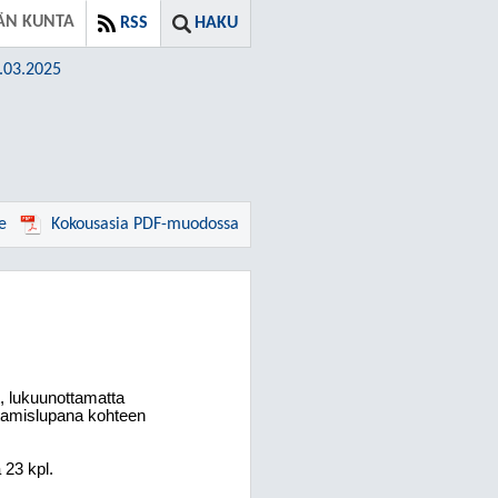
ÄN KUNTA
RSS
HAKU
6.03.2025
e
Kokousasia PDF-muodossa
, lukuunottamatta
ntamislupana kohteen
 23 kpl.