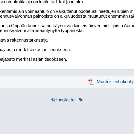
ia omakotitaloja on luvitettu 1 kpl (paritalo).
entamislain voimaantulo on vaikuttanut odotetusti haettujen lupien
kennusvalvonnan painopiste on alkuvuodesta muuttunut enemmän ra
an ja Oripään kunnissa on käynnissä kiinteistöinventointi, joista Auran 
ennusvalvonnalta lisääntynyttä työpanosta.
tava rakennustarkastaja
ajaosto merkitsee asian tiedokseen.
ajaosto merkitsi asian tiedokseen.
Muutoksenhakuohj
© Innofactor Plc