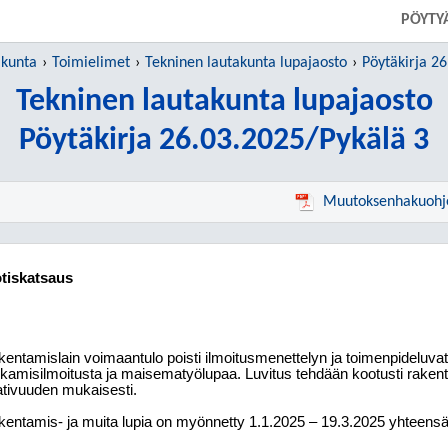
PÖYTY
 kunta
Toimielimet
Tekninen lautakunta lupajaosto
Pöytäkirja 2
Tekninen lautakunta lupajaosto
Pöytäkirja 26.03.2025/Pykälä 3
Muutoksenhakuohj
tiskatsaus
entamislain voimaantulo poisti ilmoitusmenettelyn ja toimenpideluvat
kamisilmoitusta ja maisematyölupaa. Luvitus tehdään kootusti rake
tivuuden mukaisesti.
entamis- ja muita lupia on myönnetty 1.1.2025 – 19.3.2025 yhteensä