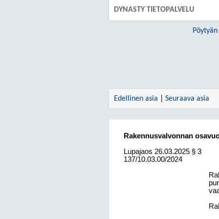
DYNASTY TIETOPALVELU
Pöytyän
Edellinen asia
|
Seuraava asia
Rakennusvalvonnan osavuo
Lupajaos
26.03.2025
§ 3
137/10.03.00/2024
Rak
pur
vaa
Rak