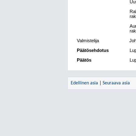
Uus
Rak
ra
Aur
rak
Valmistelija
Joh
Päätösehdotus
Lup
Päätös
Lup
Edellinen asia
|
Seuraava asia