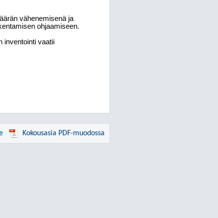
 määrän vähenemisenä ja
kentamisen ohjaamiseen.
inventointi vaatii
e
Kokousasia PDF-muodossa