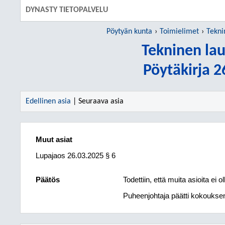
DYNASTY TIETOPALVELU
Pöytyän kunta
Toimielimet
Tekni
Tekninen la
Pöytäkirja 
Edellinen asia
| Seuraava asia
Muut asiat
Lupajaos
26.03.2025
§ 6
Päätös
Todettiin, että muita asioita ei oll
Puheenjohtaja päätti kokouksen