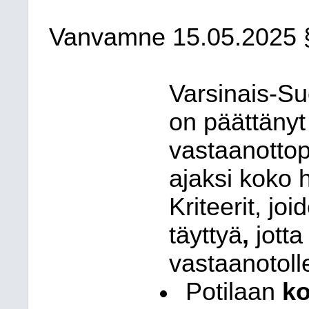
Vanvamne
15.05.2025
Varsinais-Su
on päättäny
vastaanottop
ajaksi koko h
Kriteerit,
joi
täyttyä
,
jotta
vastaanotoll
Potilaan
ko