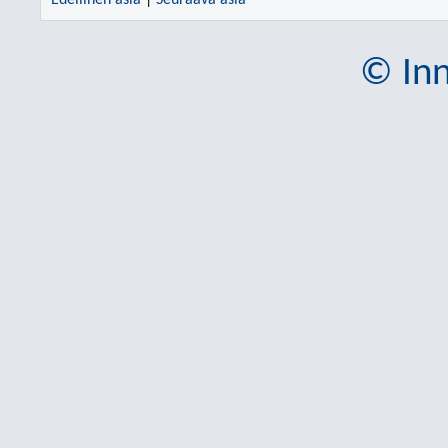
Edellinen asia
|
Seuraava asia
© Inn