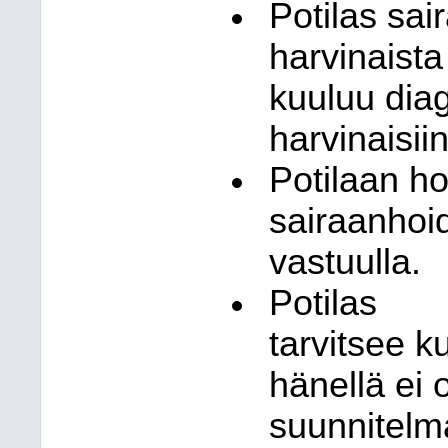
Potilas sai
harvinaista
kuuluu dia
harvinaisiin
Potilaan
ho
sairaanhoid
vastuulla.
Potilas
tarvitsee
k
hänellä ei
suunnitelma