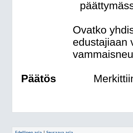
päättymäss
Ovatko yhdis
edustajiaan 
vammaisneuvo
Päätös
Merkitti